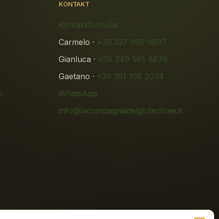
KONTAKT
Kontaktformular
Carmelo ·
+39 327 699 9897
Gianluca ·
+39 349 565 8876
Gaetano ·
+39 351 358 2074
n
WhatsApp
info@lacompagniadelglutenfree.it