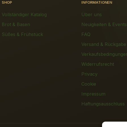
SHOP
INFORMATIONEN
Vollständiger Katalog
Über uns
Brot & Basen
Neuigkeiten & Events
Süßes & Frühstück
FAQ
Versand & Rückgabe
Verkaufsbedingunge
Widerrufsrecht
Privacy
Cookie
Impressum
Haftungsausschluss