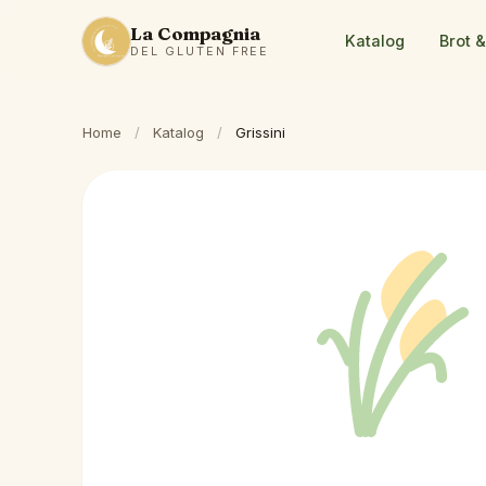
La Compagnia
Katalog
Brot 
DEL GLUTEN FREE
Home
/
Katalog
/
Grissini