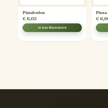
Pizzaboden
Pinsa
€
6,05
€
6,6
In den Warenkorb