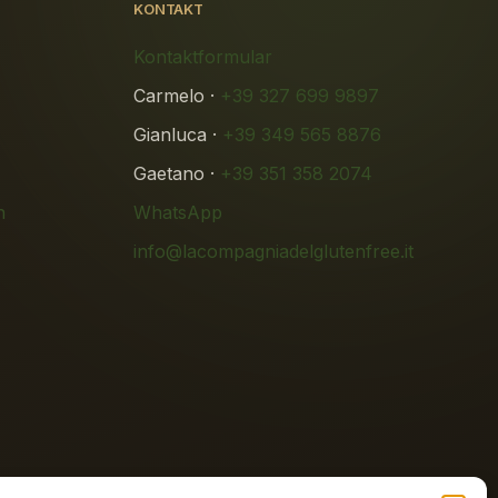
KONTAKT
Kontaktformular
Carmelo ·
+39 327 699 9897
Gianluca ·
+39 349 565 8876
Gaetano ·
+39 351 358 2074
n
WhatsApp
info@lacompagniadelglutenfree.it