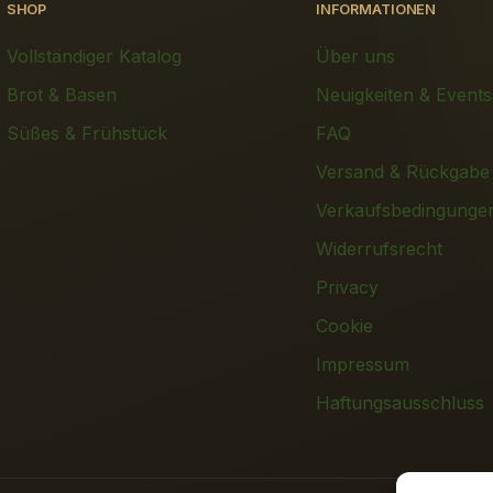
SHOP
INFORMATIONEN
Vollständiger Katalog
Über uns
Brot & Basen
Neuigkeiten & Events
Süßes & Frühstück
FAQ
Versand & Rückgabe
Verkaufsbedingunge
Widerrufsrecht
Privacy
Cookie
Impressum
Haftungsausschluss