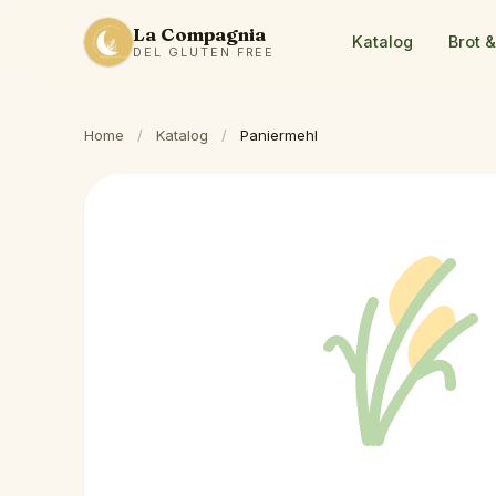
La Compagnia
Katalog
Brot 
DEL GLUTEN FREE
Home
/
Katalog
/
Paniermehl