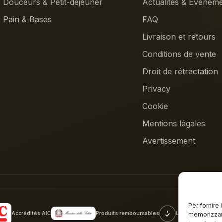
Douceurs & Petit-déjeuner
Actualités & Événem
Pain & Bases
FAQ
Livraison et retours
Conditions de vente
Droit de rétractation
Privacy
Cookie
Mentions légales
Avertissement
Per fornire
Produits remboursables
Accrédités AIC
Laboratoire 100%
memorizzare