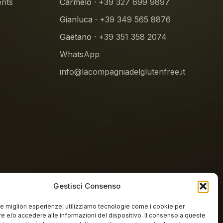
ents
Carmelo ·
+39 327 699 9897
Gianluca ·
+39 349 565 8876
Gaetano ·
+39 351 358 2074
WhatsApp
info@lacompagniadelglutenfree.it
Gestisci Consenso
 le migliori esperienze, utilizziamo tecnologie come i cookie per
 sans gluten
 e/o accedere alle informazioni del dispositivo. Il consenso a queste