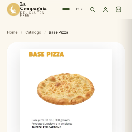
La
Compagnia
IT
DEL GLUTEN
FREE
Home
/
Catalogo
/
Base Pizza