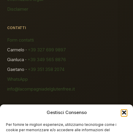
Disclaimer
CONTATTI
Form contatti
Carmelo ·
+39 327 699 9897
Gianluca ·
+39 349 565 8876
Gaetano ·
+39 351 358 2074
WhatsApp
info@lacompagniadelglutenfree.it
Gestisci Consenso
Per fornire le migliori esperienze, utilizziamo tecnologie come i
cookie per memorizzare e/o accedere alle informazioni del
Prodotti mutuabili SSN
Accreditati AIC