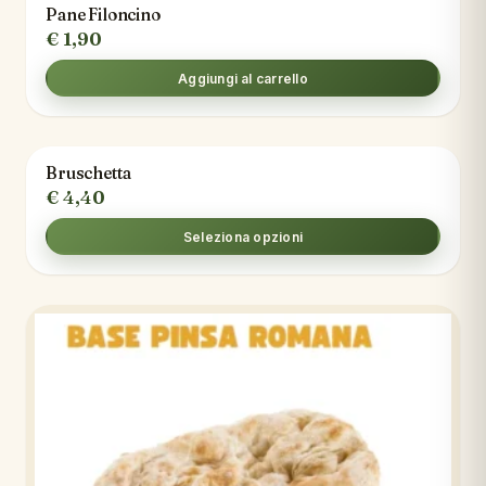
Pane Filoncino
€
1,90
Aggiungi al carrello
Bruschetta
€
4,40
Seleziona opzioni