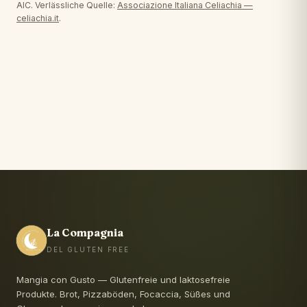
AIC. Verlässliche Quelle:
Associazione Italiana Celiachia —
celiachia.it
.
La Compagnia
DEL GLUTEN FREE
Mangia con Gusto — Glutenfreie und laktosefreie
Produkte. Brot, Pizzaböden, Focaccia, Süßes und